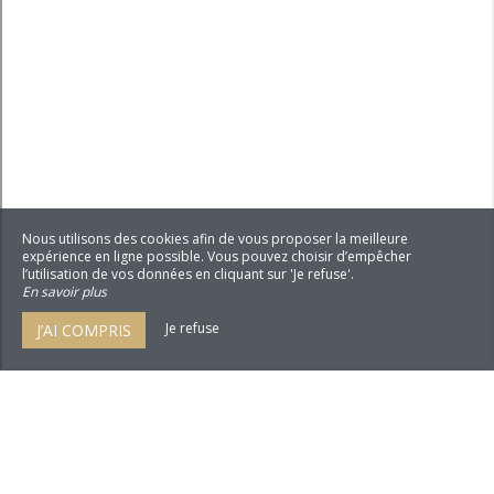
Nous utilisons des cookies afin de vous proposer la meilleure
expérience en ligne possible. Vous pouvez choisir d’empêcher
l’utilisation de vos données en cliquant sur 'Je refuse'.
En savoir plus
Je refuse
J’AI COMPRIS